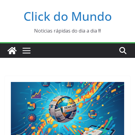
Pular
Click do Mundo
para
o
conteúdo
Noticias rápidas do dia a dia !!!