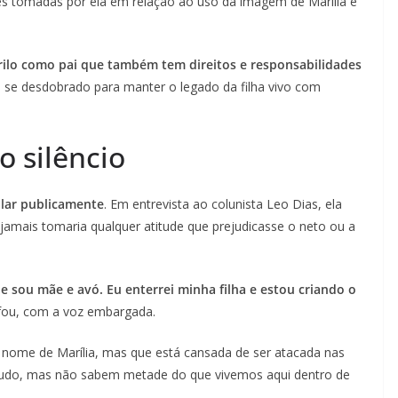
es tomadas por ela em relação ao uso da imagem de Marília e
ilo como pai que também tem direitos e responsabilidades
 se desdobrado para manter o legado da filha vivo com
o silêncio
alar publicamente
. Em entrevista ao colunista Leo Dias, ela
jamais tomaria qualquer atitude que prejudicasse o neto ou a
e sou mãe e avó. Eu enterrei minha filha e estou criando o
fou, com a voz embargada.
o nome de Marília, mas que está cansada de ser atacada nas
tudo, mas não sabem metade do que vivemos aqui dentro de