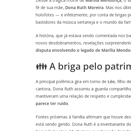
Desde a trágica morte de
Marília Mendonça
, o B
fé de sua mãe,
Dona Ruth Moreira
. Mas nos últi
holofotes — e infelizmente, por conta de brigas p
bastidores da música sertaneja e o mundo da fam
A história, que já estava sendo comentada nos b
novos desdobramentos, revelações surpreendente
disputa envolvendo o legado de Marília Mendo
👪 A briga pelo patri
A principal polêmica gira em torno de
Léo
, filho 
cantora, Dona Ruth assumiu a guarda compartilha
mantiveram uma relação de respeito e cumplicid
parece ter ruído
.
Fontes próximas à família afirmam que houve de
está sendo gerido. Dona Ruth é a inventariante do 