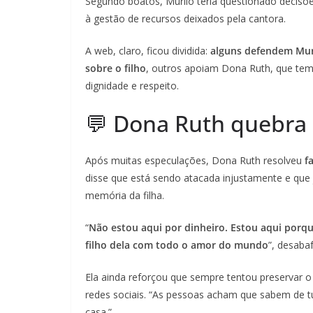
Segundo boatos, Murilo teria questionado decisõ
à gestão de recursos deixados pela cantora.
A web, claro, ficou dividida:
alguns defendem Mur
sobre o filho
, outros apoiam Dona Ruth, que tem
dignidade e respeito.
💬 Dona Ruth quebra 
Após muitas especulações, Dona Ruth resolveu
f
disse que está sendo atacada injustamente e que 
memória da filha.
“
Não estou aqui por dinheiro. Estou aqui porqu
filho dela com todo o amor do mundo
”, desaba
Ela ainda reforçou que sempre tentou preservar 
redes sociais. “As pessoas acham que sabem de 
casa.”