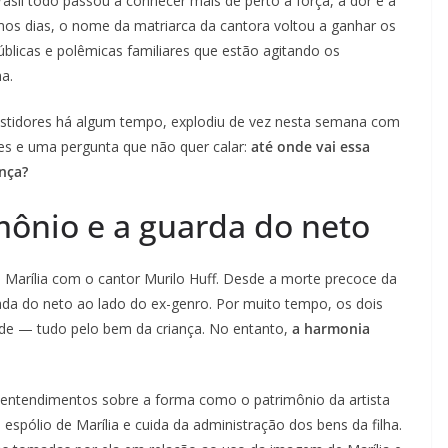
rasil todo passou a conhecer mais de perto a força, a dor e a
mos dias, o nome da matriarca da cantora voltou a ganhar os
úblicas e polêmicas familiares que estão agitando os
a.
astidores há algum tempo, explodiu de vez nesta semana com
s e uma pergunta que não quer calar:
até onde vai essa
nça?
mônio e a guarda do neto
de Marília com o cantor Murilo Huff. Desde a morte precoce da
da do neto ao lado do ex-genro. Por muito tempo, os dois
ade — tudo pelo bem da criança. No entanto,
a harmonia
sentendimentos sobre a forma como o patrimônio da artista
espólio de Marília e cuida da administração dos bens da filha.