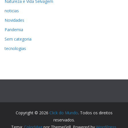
Natureza e Vida Selvagem
noticias
Novidades
Pandemia
Sem categoria
tecnologias
Copyright © 2026
Click do Mundo
. Todos os direitos
reservados.
Tema:
ColorMag
por ThemeGrill. Powered by
WordPress
.