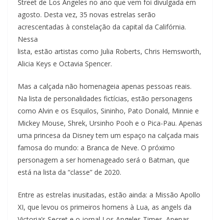
Street de Los Angeles no ano que vem foi divulgada em
agosto. Desta vez, 35 novas estrelas serão
acrescentadas à constelação da capital da Califórnia.
Nessa
lista, estão artistas como Julia Roberts, Chris Hemsworth,
Alicia Keys e Octavia Spencer.
Mas a calçada não homenageia apenas pessoas reais.
Na lista de personalidades fictícias, estão personagens
como Alvin e os Esquilos, Sininho, Pato Donald, Minnie e
Mickey Mouse, Shrek, Ursinho Pooh e o Pica-Pau. Apenas
uma princesa da Disney tem um espaço na calçada mais
famosa do mundo: a Branca de Neve. O próximo
personagem a ser homenageado será o Batman, que
está na lista da “classe” de 2020.
Entre as estrelas inusitadas, estão ainda: a Missão Apollo
XI, que levou os primeiros homens à Lua, as angels da
Victoria’s Secret e o jornal Los Angeles Times. Apenas