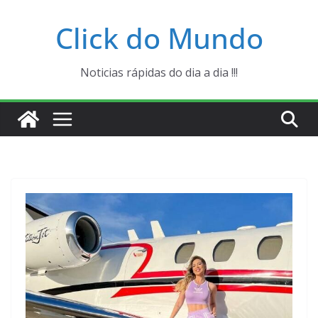
Pular
Click do Mundo
para
o
conteúdo
Noticias rápidas do dia a dia !!!