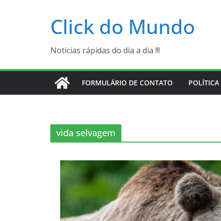
Pular
Click do Mundo
para
o
conteúdo
Noticias rápidas do dia a dia !!!
FORMULÁRIO DE CONTATO
POLÍTICA
vida selvagem