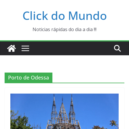
Pular
Click do Mundo
para
o
conteúdo
Noticias rápidas do dia a dia !!!
Porto de Odessa