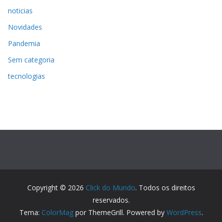
noticias
Novidades
Pandemia
Sem categoria
tecnologias
Copyright © 2026
Click do Mundo
. Todos os direitos
reservados.
Tema:
ColorMag
por ThemeGrill. Powered by
WordPress
.